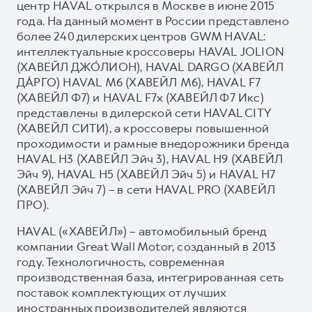
центр HAVAL открылся в Москве в июне 2015
года. На данный момент в России представлено
более 240 дилерских центров GWM HAVAL:
интеллектуальные кроссоверы HAVAL JOLION
(ХАВЕЙЛ ДЖО́ЛИОН), HAVAL DARGO (ХАВЕЙЛ
ДА́РГО) HAVAL М6 (ХАВЕЙЛ M6), HAVAL F7
(ХАВЕЙЛ Ф7) и HAVAL F7x (ХАВЕЙЛ Ф7 Икс)
представлены в дилерской сети HAVAL CITY
(ХАВЕЙЛ СИТИ), а кроссоверы повышенной
проходимости и рамные внедорожники бренда
HAVAL H3 (ХАВЕЙЛ Эйч 3), HAVAL H9 (ХАВЕЙЛ
Эйч 9), HAVAL H5 (ХАВЕЙЛ Эйч 5) и HAVAL H7
(ХАВЕЙЛ Эйч 7) – в сети HAVAL PRO (ХАВЕЙЛ
ПРО).
HAVAL («ХАВЕЙЛ») – автомобильный бренд
компании Great Wall Motor, созданный в 2013
году. Технологичность, современная
производственная база, интегрированная сеть
поставок комплектующих от лучших
иностранных производителей являются