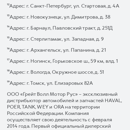
¹²Адрес: г. Санкт-Петербург, ул. Стартовая, д. 4А
¹³Адрес: г. Новокузнецк, ул. Димитрова, д. 38
¹⁴Адрес: г. Барнаул, Павловский тракт, д. 251Д
¹⁵Адрес: г. Стерлитамак, ул. Западная, д. 9
¹⁶Адрес: г. Архангельск, ул. Папанина, д. 21
¹⁷Адрес: г. Ногинск, Горьковское ш., 59 км, влд. 1
¹⁸Адрес: г. Вологда, Окружное шоссе, д. 51
¹⁹Адрес: г. Томск, ул. Елизаровых 82А
ООО «Грейт Волл Мотор Рус» – эксклюзивный
дистрибьютор автомобилей и запчастей HAVAL,
POER, TANK, WEY и ORA на территории
Российской Федерации. Компания
осуществляет свою деятельность с февраля
2014 года. Первый официальный дилерский