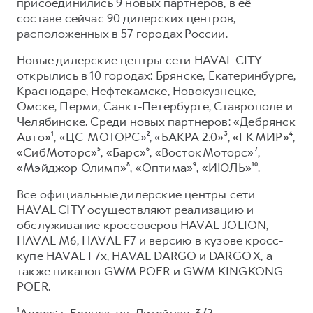
Сервис для корпоративных клиентов
присоединились 9 новых партнеров, в её
составе сейчас 90 дилерских центров,
HAVAL Лизинг
АКСЕССУАРЫ HAVAL
расположенных в 57 городах России.
Автомобильные аксессуары
Новые дилерские центры сети HAVAL CITY
АКСЕССУАРЫ HAVAL
Коллекция CITY
открылись в 10 городах: Брянске, Екатеринбурге,
Краснодаре, Нефтекамске, Новокузнецке,
Автомобильные аксессуары
Коллекция Базовая
Омске, Перми, Санкт-Петербурге, Ставрополе и
Коллекция CITY
Коллекция Детская
Челябинске. Среди новых партнеров: «Дебрянск
Авто»¹, «ЦС-МОТОРС»², «БАКРА 2.0»³, «ГК МИР»⁴,
Коллекция Базовая
«СибМоторс»⁵, «Барс»⁶, «Восток Моторс»⁷,
Коллекция Детская
«Мэйджор Олимп»⁸, «Оптима»⁹, «ИЮЛЬ»¹⁰.
Все официальные дилерские центры сети
HAVAL CITY осуществляют реализацию и
обслуживание кроссоверов HAVAL JOLION,
HAVAL М6, HAVAL F7 и версию в кузове кросс-
купе HAVAL F7x, HAVAL DARGO и DARGO X, а
также пикапов GWM POER и GWM KINGKONG
POER.
¹Адрес: г. Брянск, ул. Литейная, 3/2