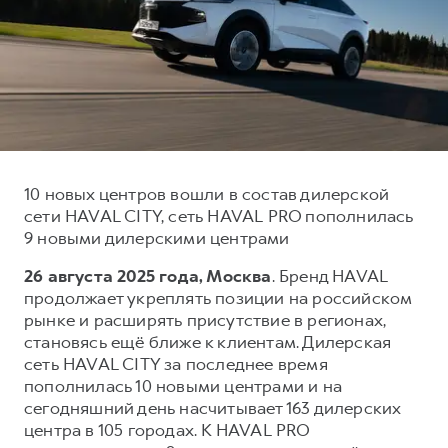
Тест-драйв
СЕРВИСНОЕ ОБСЛУЖИВАНИЕ
О дилере
Трейд-ин
Нулевое ТО
Наша команда
DARGO
DARGO X
Программа «Помощь на дороге»
Контакты
от 3 199 000 ₽
от 3 499 000 ₽
КРЕДИТ И СТРАХОВАНИЕ
Регламенты технического обслуживания
Кредитный калькулятор
Электронный ПТС
Страхование
10 новых центров вошли в состав дилерской
сети HAVAL CITY, сеть HAVAL PRO пополнилась
Кредит
ПОДДЕРЖКА
9 новыми дилерскими центрами
F7
F7X
GWM Безопасность
от 2 899 000 ₽
от 3 599 000 ₽
26 августа 2025 года, Москва
. Бренд HAVAL
КОРПОРАТИВНЫМ КЛИЕНТАМ
Гарантия HAVAL
продолжает укреплять позиции на российском
рынке и расширять присутствие в регионах,
Для малого бизнеса
Мобильное приложение GWM
становясь ещё ближе к клиентам. Дилерская
Корпоративным клиентам
Программа «HAVAL Защита+»
сеть HAVAL CITY за последнее время
пополнилась 10 новыми центрами и на
Крупным корпоративным клиентам
Руководства по эксплуатации
POER
сегодняшний день насчитывает 163 дилерских
от 3 449 000 ₽
Система управления автопарком
Подписки
центра в 105 городах. К HAVAL PRO