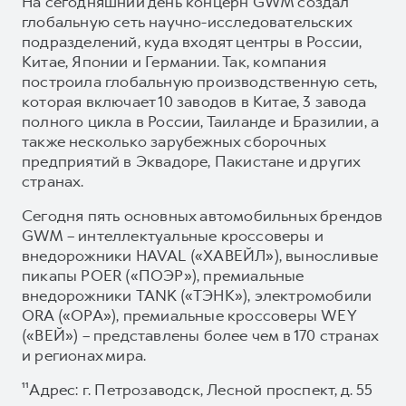
На сегодняшний день концерн GWM создал
глобальную сеть научно-исследовательских
подразделений, куда входят центры в России,
Китае, Японии и Германии. Так, компания
построила глобальную производственную сеть,
которая включает 10 заводов в Китае, 3 завода
полного цикла в России, Таиланде и Бразилии, а
также несколько зарубежных сборочных
предприятий в Эквадоре, Пакистане и других
странах.
Сегодня пять основных автомобильных брендов
GWM – интеллектуальные кроссоверы и
внедорожники HAVAL («ХАВЕЙЛ»), выносливые
пикапы POER («ПОЭР»), премиальные
внедорожники TANK («ТЭНК»), электромобили
ORA («ОРА»), премиальные кроссоверы WEY
(«ВЕЙ») – представлены более чем в 170 странах
и регионах мира.
¹¹Адрес: г. Петрозаводск, Лесной проспект, д. 55