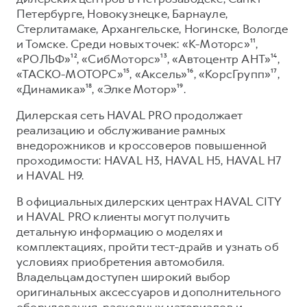
Петербурге, Новокузнецке, Барнауле,
Стерлитамаке, Архангельске, Ногинске, Вологде
и Томске. Среди новых точек: «К-Моторс»¹¹,
«РОЛЬФ»¹², «СибМоторс»¹³, «Автоцентр АНТ»¹⁴,
«ТАСКО-МОТОРС»¹⁵, «Аксель»¹⁶, «КорсГрупп»¹⁷,
«Динамика»¹⁸, «Элке Мотор»¹⁹.
Дилерская сеть HAVAL PRO продолжает
реализацию и обслуживание рамных
внедорожников и кроссоверов повышенной
проходимости: HAVAL H3, HAVAL H5, HAVAL H7
и HAVAL H9.
В официальных дилерских центрах HAVAL CITY
и HAVAL PRO клиенты могут получить
детальную информацию о моделях и
комплектациях, пройти тест-драйв и узнать об
условиях приобретения автомобиля.
Владельцам доступен широкий выбор
оригинальных аксессуаров и дополнительного
оборудования, расходных материалов и