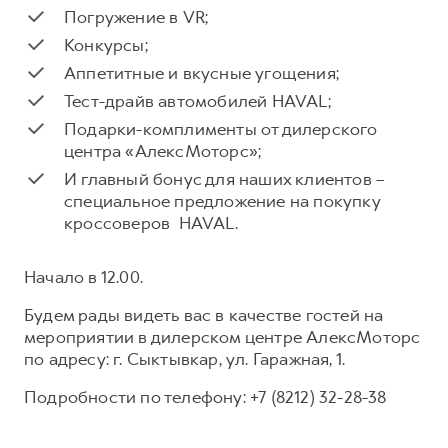
Сервис для корпоративных клиентов
Погружение в VR;
HAVAL Лизинг
АКСЕССУАРЫ HAVAL
Конкурсы;
Автомобильные аксессуары
Аппетитные и вкусные угощения;
АКСЕССУАРЫ HAVAL
Коллекция CITY
Тест-драйв автомобилей HAVAL;
Подарки-комплименты от дилерского
Автомобильные аксессуары
Коллекция Базовая
центра «АлексМоторс»;
Коллекция CITY
Коллекция Детская
И главный бонус для наших клиентов –
Коллекция Базовая
специальное предложение на покупку
кроссоверов HAVAL.
Коллекция Детская
Начало в 12.00.
Будем рады видеть вас в качестве гостей на
мероприятии в дилерском центре АлексМоторс
по адресу: г. Сыктывкар, ул. Гаражная, 1.
Подробности по телефону: +7 (8212) 32-28-38