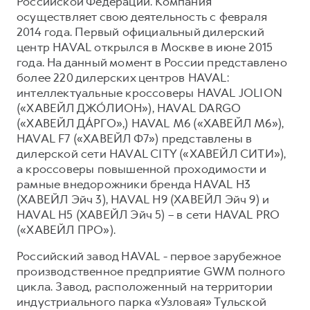
Российской Федерации. Компания
осуществляет свою деятельность с февраля
2014 года. Первый официальный дилерский
центр HAVAL открылся в Москве в июне 2015
года. На данный момент в России представлено
более 220 дилерских центров HAVAL:
интеллектуальные кроссоверы HAVAL JOLION
(«ХАВЕЙЛ ДЖО́ЛИОН»), HAVAL DARGO
(«ХАВЕЙЛ ДА́РГО»,) HAVAL М6 («ХАВЕЙЛ M6»),
HAVAL F7 («ХАВЕЙЛ Ф7») представлены в
дилерской сети HAVAL CITY («ХАВЕЙЛ СИТИ»),
а кроссоверы повышенной проходимости и
рамные внедорожники бренда HAVAL H3
(ХАВЕЙЛ Эйч 3), HAVAL H9 (ХАВЕЙЛ Эйч 9) и
HAVAL H5 (ХАВЕЙЛ Эйч 5) – в сети HAVAL PRO
(«ХАВЕЙЛ ПРО»).
Российский завод HAVAL - первое зарубежное
производственное предприятие GWM полного
цикла. Завод, расположенный на территории
индустриального парка «Узловая» Тульской