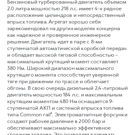
Бензиновый турбированный двигатель объемом
2.0 литра мощностью 218 л.с. имеет 4-х рядное
расположение цилиндров и непосредственный
впрыск топлива. Агрегат хорошо себя
зарекомендовал на других моделях концерна
как надежное и проверенное инженерное
решение. Двигатель идет в паре с 8-ми
ступенчатой автоматической коробкой передач
и обладает высокой тяговой способностью –
максимальный крутящий момент составляет
380 Нм. Широкий диапазон максимального
крутящего момента способствует уверенной
тяге при движении по трассе и облегчает
обгоны. В свою очередь дизельный 2,4-литровый
двигатель мощностью 184 л.с. и максимальным
крутящим моментом 480 Нм оснащается 9-
ступенчатой АКП и системой впрыска топлива
типа Common rail⁶. Электромагнитные форсунки
создают рабочее давление в 2000 бар и
обеспечивают максимально эффективное
сгорание топлива. Это позволяет развивать