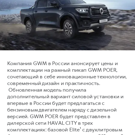
Тест-драйв
СЕРВИСНОЕ ОБСЛУЖИВАНИЕ
О дилере
Трейд-ин
Нулевое ТО
Наша команда
DARGO
DARGO X
Программа «Помощь на дороге»
Контакты
от 3 199 000 ₽
от 3 499 000 ₽
КРЕДИТ И СТРАХОВАНИЕ
Регламенты технического обслуживания
Кредитный калькулятор
Электронный ПТС
Страхование
Компания GWM в России анонсирует цены и
Кредит
ПОДДЕРЖКА
комплектации на рамный пикап GWM POER,
F7
F7X
сочетающий в себе инновационные технологии,
GWM Безопасность
от 2 899 000 ₽
от 3 599 000 ₽
современный дизайн и практичность.
КОРПОРАТИВНЫМ КЛИЕНТАМ
Гарантия HAVAL
Обновленная модель получила
дополнительный вариант силовой установки и
Для малого бизнеса
Мобильное приложение GWM
впервые в России будет предлагаться с
Корпоративным клиентам
Программа «HAVAL Защита+»
бензиновым двигателем наряду с дизельной
версией. GWM POER будет представлен в
Крупным корпоративным клиентам
Руководства по эксплуатации
POER
дилерской сети HAVAL CITY в трех
от 3 449 000 ₽
Система управления автопарком
Подписки
комплектациях: базовой Elite¹ с двухлитровым