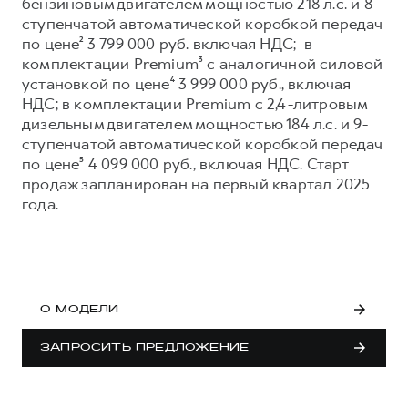
Сервис для корпоративных клиентов
бензиновым двигателем мощностью 218 л.с. и 8-
ступенчатой автоматической коробкой передач
HAVAL Лизинг
АКСЕССУАРЫ HAVAL
по цене² 3 799 000 руб. включая НДС; в
Автомобильные аксессуары
комплектации Premium³ с аналогичной силовой
установкой по цене⁴ 3 999 000 руб., включая
АКСЕССУАРЫ HAVAL
Коллекция CITY
НДС; в комплектации Premium с 2,4-литровым
Автомобильные аксессуары
Коллекция Базовая
дизельным двигателем мощностью 184 л.с. и 9-
ступенчатой автоматической коробкой передач
Коллекция CITY
Коллекция Детская
по цене⁵ 4 099 000 руб., включая НДС. Старт
Коллекция Базовая
продаж запланирован на первый квартал 2025
года.
Коллекция Детская
О МОДЕЛИ
ЗАПРОСИТЬ ПРЕДЛОЖЕНИЕ