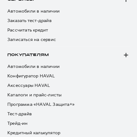
Сервис для корпоративных клиентов
HAVAL Лизинг
АКСЕССУАРЫ HAVAL
Автомобили в наличии
Заказать тест-драйв
Автомобильные аксессуары
Рассчитать кредит
АКСЕССУАРЫ HAVAL
Коллекция CITY
Записаться на сервис
Автомобильные аксессуары
Коллекция Базовая
Коллекция CITY
Коллекция Детская
ПОКУПАТЕЛЯМ
Коллекция Базовая
Автомобили в наличии
Коллекция Детская
Конфигуратор HAVAL
Аксессуары HAVAL
Каталоги и прайс-листы
Программа «HAVAL Защита+»
Тест-драйв
Трейд-ин
Кредитный калькулятор